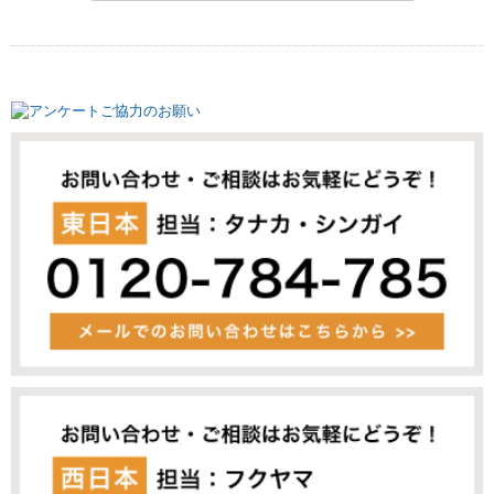
ご質問の内容によっては、当社の関係会
社、業務の委託先、提携先等、当社の事業
上のパートナーからご回答を行う場合がご
ざいます。このため、頂いた内容をこれら
のパートナーに転送させて頂く場合がござ
います。
4.業務委託先への義務付け
当社が、上記3．に基づき個人情報を提供す
る第三者には、当社と同様の水準で個人情
報の厳重な管理を徹底するよう契約により
義務付け、これを実施させます。
5.第三者への開示
法令に基づき開示が義務づけられる等の特
別な事情がない限り、お客様の事前のご承
諾なく、当社の関係会社、業務の委託先、
提携先等、当社の事業上のパートナー以外
の第三者に開示、提供することはありませ
ん。
6.法令、規範の遵守と見直し
当社は、個人情報に関して適用される法